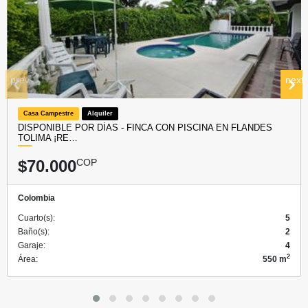
prev
next
Casa Campestre
Alquiler
DISPONIBLE POR DÍAS - FINCA CON PISCINA EN FLANDES
TOLIMA ¡RE…
$70.000
COP
Colombia
Cuarto(s):
5
Baño(s):
2
Garaje:
4
2
Área:
550 m