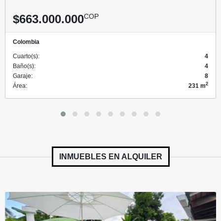
$663.000.000
COP
Colombia
Cuarto(s):
4
Baño(s):
4
Garaje:
8
2
Área:
231 m
INMUEBLES EN
ALQUILER