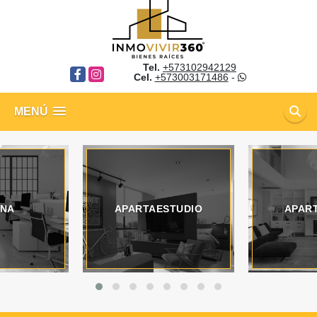
Tel.
+573102942129
Facebook
Instagram
Cel.
+573003171486
-
MENÚ
INA
APARTAESTUDIO
APAR