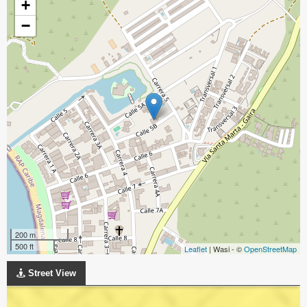
+
−
200 m
500 ft
Leaflet
| Wasi - ©
OpenStreetMap
Street View