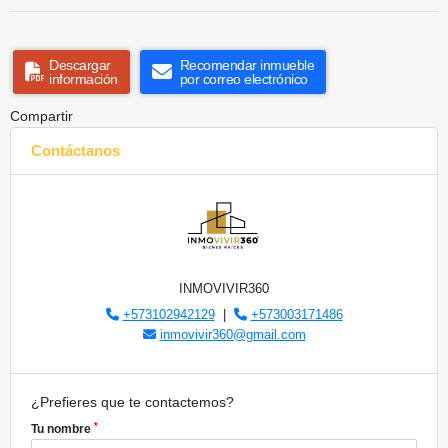
Descargar
Recomendar inmueble
información
por correo electrónico
Compartir
Contáctanos
INMOVIVIR360
+573102942129
|
+573003171486
inmovivir360@gmail.com
¿Prefieres que te contactemos?
*
Tu nombre