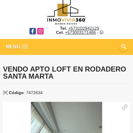
Tel.
+573102942129
Facebook
Instagram
Cel.
+573003171486
-
MENÚ
VENDO APTO LOFT EN RODADERO
SANTA MARTA
Código
: 7472634