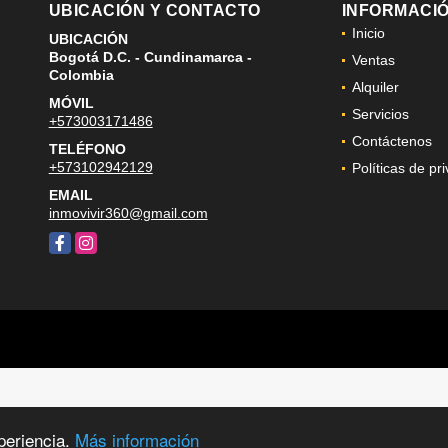
UBICACIÓN Y CONTACTO
INFORMACI
Inicio
UBICACIÓN
Bogotá D.C. - Cundinamarca -
Ventas
Colombia
Alquiler
MÓVIL
Servicios
+573003171486
Contáctenos
TELÉFONO
+573102942129
Políticas de pr
EMAIL
inmovivir360@gmail.com
Facebook
Instagram
periencia.
Más información