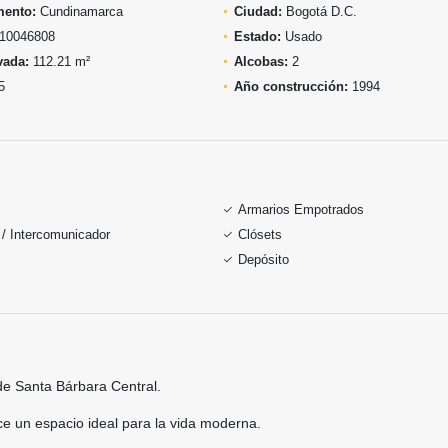
mento:
Cundinamarca
Ciudad:
Bogotá D.C.
10046808
Estado:
Usado
vada:
112.21 m²
Alcobas:
2
5
Año construcción:
1994
Armarios Empotrados
 / Intercomunicador
Clósets
Depósito
e Santa Bárbara Central.
ce un espacio ideal para la vida moderna.