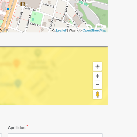
Leaflet
| Wasi - ©
OpenStreetMap
*
Apellidos