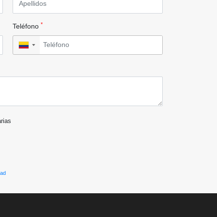
*
Teléfono
▼
arias
dad