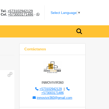
Tel.
+573102942129
m
Select Language
▼
Cel.
+573003171486
-
Contáctanos
INMOVIVIR360
+573102942129
|
+573003171486
inmovivir360@gmail.com