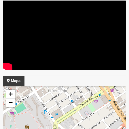
Mapa
+
−