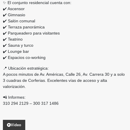
✨ El conjunto residencial cuenta con:
✔️ Ascensor
✔️ Gimnasio
✔️ Salón comunal
✔️ Terraza panorámica
✔️ Parqueadero para visitantes
✔️ Teatrino
✔️ Sauna y turco
✔️ Lounge bar
✔️ Espacios co-working
📍 Ubicación estratégica:
A pocos minutos de Av. Américas, Calle 26, Av. Carrera 30 y a solo
3 cuadras de Corferias. Excelentes vías de acceso y alta
valorización.
📲 Informes:
310 294 2129 – 300 317 1486
Video