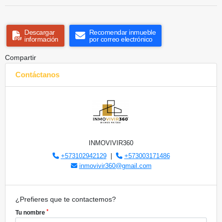
Descargar
Recomendar inmueble
información
por correo electrónico
Compartir
Contáctanos
INMOVIVIR360
+573102942129
|
+573003171486
inmovivir360@gmail.com
¿Prefieres que te contactemos?
*
Tu nombre