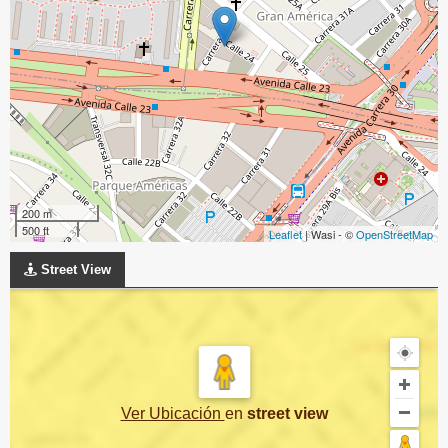
200 m
500 ft
Leaflet
| Wasi - ©
OpenStreetMap
Street View
Ver Ubicación
en
street view