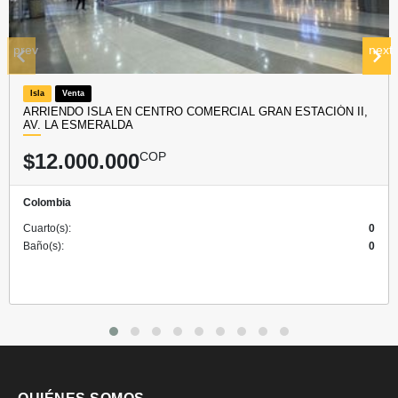
prev
next
Isla
Venta
ARRIENDO ISLA EN CENTRO COMERCIAL GRAN ESTACIÓN II,
AV. LA ESMERALDA
$12.000.000
COP
Colombia
Cuarto(s):
0
Baño(s):
0