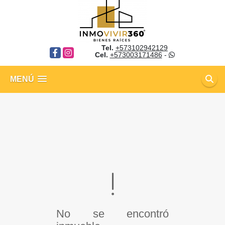
Tel.
+573102942129
Facebook
Instagram
Cel.
+573003171486
-
MENÚ
No se encontró