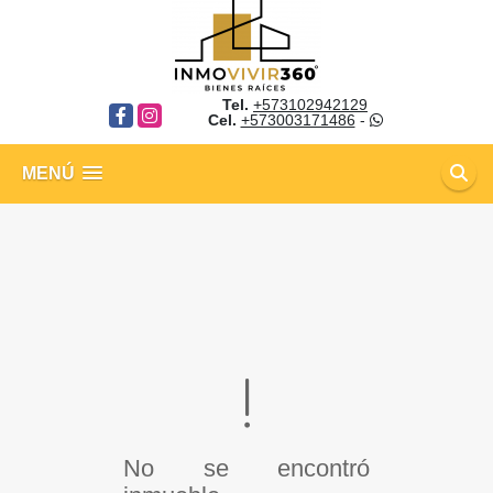
Tel.
+573102942129
Facebook
Instagram
Cel.
+573003171486
-
MENÚ
No se encontró