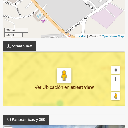
200 m
500 ft
Leaflet
| Wasi - ©
OpenStreetMap
Street View
Ver Ubicación
en
street view
Panorámicas y 360