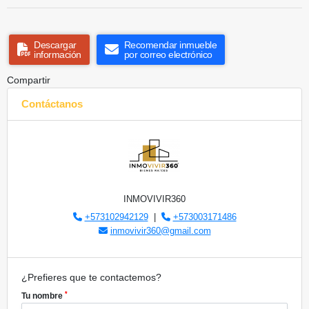
Descargar
Recomendar inmueble
información
por correo electrónico
Compartir
Contáctanos
INMOVIVIR360
+573102942129
|
+573003171486
inmovivir360@gmail.com
¿Prefieres que te contactemos?
*
Tu nombre