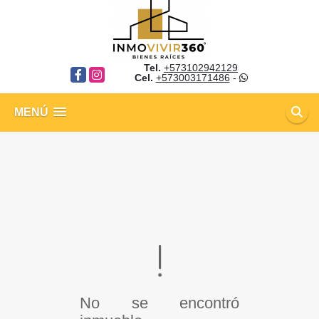
Tel.
+573102942129
Facebook
Instagram
Cel.
+573003171486
-
MENÚ
No se encontró