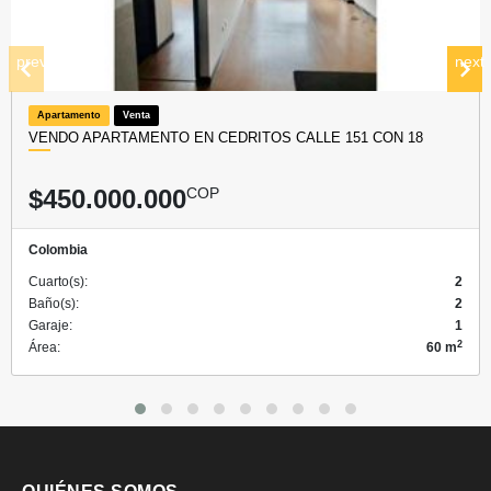
prev
next
Apartamento
Venta
VENDO APARTAMENTO EN CEDRITOS CALLE 151 CON 18
$450.000.000
COP
Colombia
Cuarto(s):
2
Baño(s):
2
Garaje:
1
2
Área:
60 m