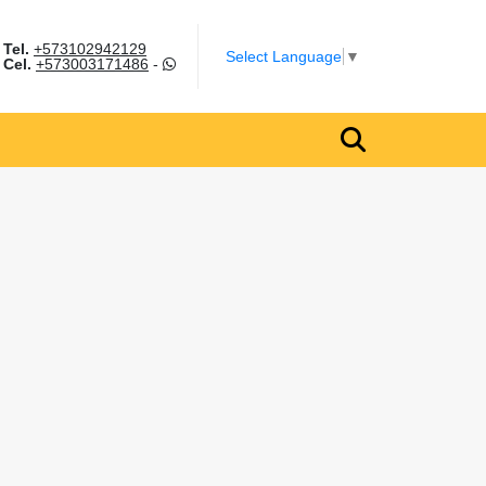
Tel.
+573102942129
m
Select Language
▼
Cel.
+573003171486
-