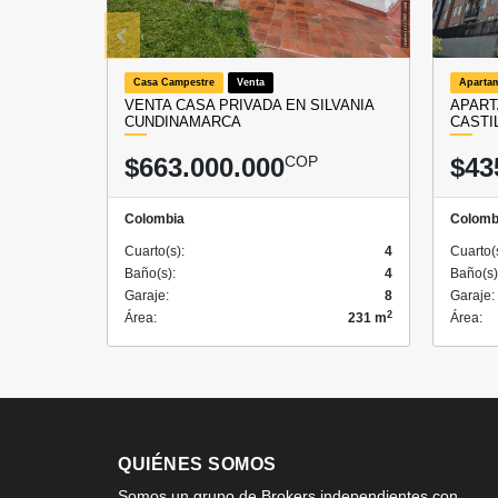
Casa Campestre
Venta
Aparta
VENTA CASA PRIVADA EN SILVANIA
APART
CUNDINAMARCA
CASTI
$663.000.000
COP
$43
Colombia
Colomb
Cuarto(s):
4
Cuarto(
Baño(s):
4
Baño(s)
Garaje:
8
Garaje:
2
Área:
231 m
Área:
QUIÉNES SOMOS
Somos un grupo de Brokers independientes con