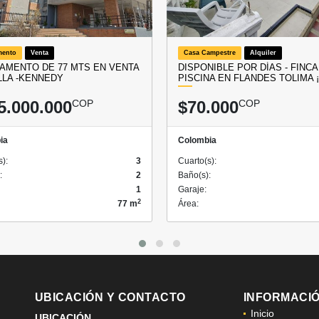
mento
Venta
Casa Campestre
Alquiler
AMENTO DE 77 MTS EN VENTA
DISPONIBLE POR DÍAS - FINC
LLA -KENNEDY
PISCINA EN FLANDES TOLIMA
5.000.000
COP
$70.000
COP
ia
Colombia
s):
3
Cuarto(s):
:
2
Baño(s):
1
Garaje:
2
77 m
Área:
UBICACIÓN Y CONTACTO
INFORMACI
Inicio
UBICACIÓN