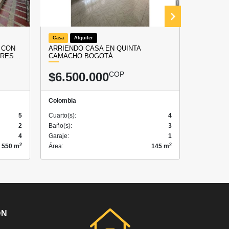
Casa
Alquiler
Apartaestu
A CON
ARRIENDO CASA EN QUINTA
ARRIEND
 ¡RES…
CAMACHO BOGOTÁ
RODADER
$6.500.000
COP
$1.75
Colombia
Colombia
5
Cuarto(s):
4
Cuarto(s):
2
Baño(s):
3
Baño(s):
4
Garaje:
1
Garaje:
2
2
550 m
Área:
145 m
Área:
ÓN