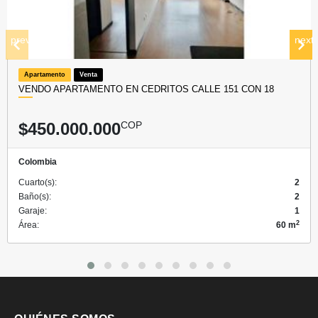
prev
next
Apartamento
Venta
VENDO APARTAMENTO EN CEDRITOS CALLE 151 CON 18
$450.000.000
COP
Colombia
Cuarto(s):
2
Baño(s):
2
Garaje:
1
2
Área:
60 m