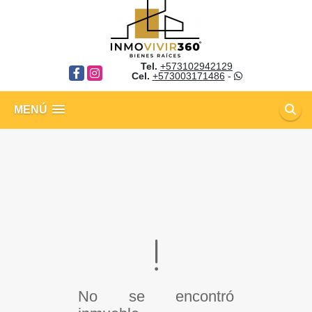
Tel.
+573102942129
Facebook
Instagram
Cel.
+573003171486
-
MENÚ
No se encontró