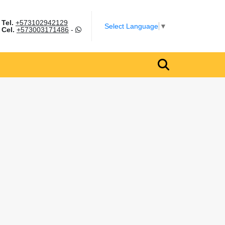
Tel.
+573102942129
m
Select Language
▼
Cel.
+573003171486
-