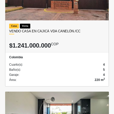
Casa
Venta
VENDO CASA EN CAJICÁ VDA CANELÓN./CC
$1.241.000.000
COP
Colombia
Cuarto(s):
4
Baño(s):
5
Garaje:
4
2
Área:
220 m