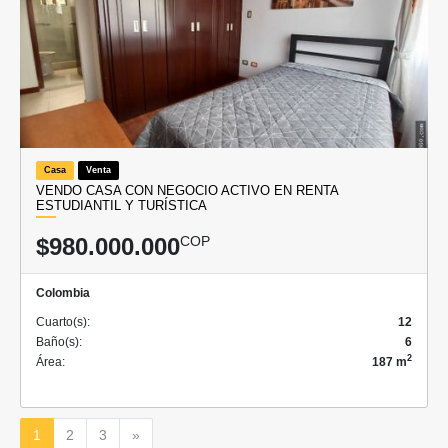
Casa
Venta
VENDO CASA CON NEGOCIO ACTIVO EN RENTA
ESTUDIANTIL Y TURÍSTICA
$980.000.000
COP
Colombia
Cuarto(s):
12
Baño(s):
6
2
Área:
187 m
Siguiente
1
2
3
»