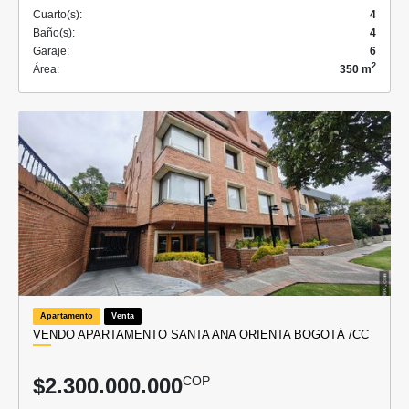
Cuarto(s):
4
Baño(s):
4
Garaje:
6
2
Área:
350 m
Apartamento
Venta
VENDO APARTAMENTO SANTA ANA ORIENTA BOGOTÁ /CC
$2.300.000.000
COP