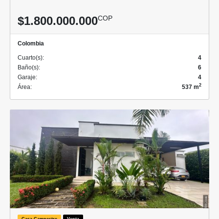
$1.800.000.000
COP
Colombia
Cuarto(s):
4
Baño(s):
6
Garaje:
4
2
Área:
537 m
Casa Campestre
Venta