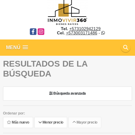
Tel.
+573102942129
Facebook
Instagram
Cel.
+573003171486
-
MENÚ
RESULTADOS DE LA
BÚSQUEDA
Búsqueda avanzada
Ordenar por:
Más nuevo
Menor precio
Mayor precio